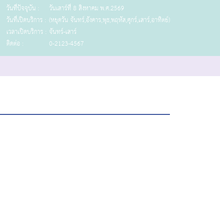
วันที่ปัจจุบัน :
วันเสาร์ที่ 8 สิงหาคม พ.ศ.2569
วันที่เปิดบริการ :
(หยุดวัน จันทร์,อังคาร,พุธ,พฤหัส,ศุกร์,เสาร์,อาทิตย์)
เวลาเปิดบริการ :
จันทร์-เสาร์
ติดต่อ :
0-2123-4567